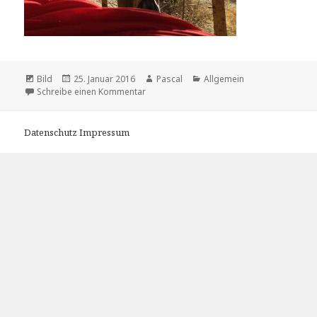
Format
Bild
Veröffentlicht
25. Januar 2016
Autor
Pascal
Kategorien
Allgemein
Schreibe einen Kommentar
am
zu Sylvensteinspeicher
Datenschutz
Impressum