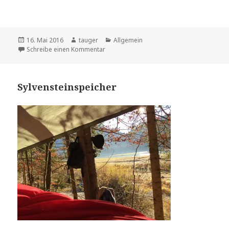
Veröffentlicht
16. Mai 2016
Autor
tauger
Kategorien
Allgemein
am
Schreibe einen Kommentar
zu Wolfratshausen
Sylvensteinspeicher