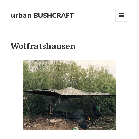
urban BUSHCRAFT
MENÜ
UND
WIDGETS
Wolfratshausen