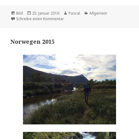
Format
Bild
Veröffentlicht
25. Januar 2016
Autor
Pascal
Kategorien
Allgemein
Schreibe einen Kommentar
am
zu Sylvensteinspeicher
Norwegen 2015