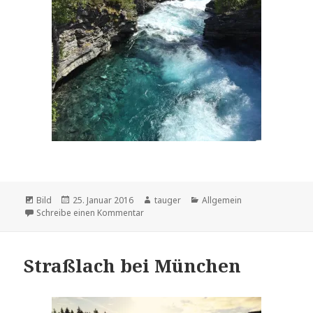
Format
Bild
Veröffentlicht
25. Januar 2016
Autor
tauger
Kategorien
Allgemein
Schreibe einen Kommentar
am
zu Norwegen 2015
Straßlach bei München