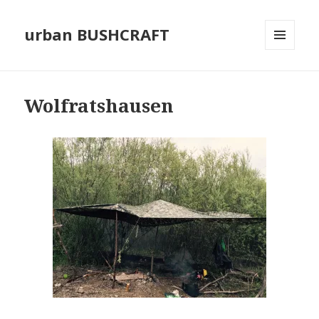
urban BUSHCRAFT
MENÜ
UND
WIDGETS
Wolfratshausen